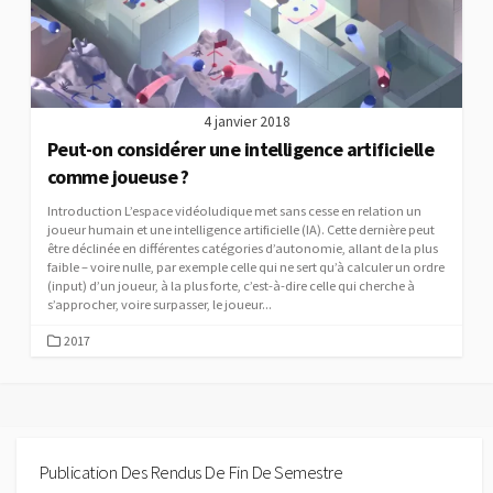
4 janvier 2018
Peut-on considérer une intelligence artificielle
comme joueuse ?
Introduction L’espace vidéoludique met sans cesse en relation un
joueur humain et une intelligence artificielle (IA). Cette dernière peut
être déclinée en différentes catégories d’autonomie, allant de la plus
faible – voire nulle, par exemple celle qui ne sert qu’à calculer un ordre
(input) d’un joueur, à la plus forte, c’est-à-dire celle qui cherche à
s’approcher, voire surpasser, le joueur...
CATEGORIES
2017
Publication Des Rendus De Fin De Semestre